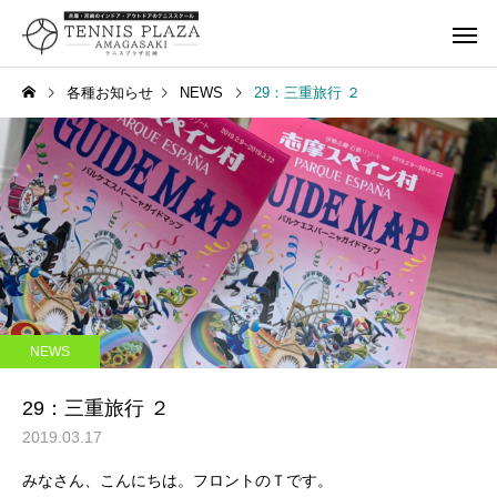
各種お知らせ
NEWS
29：三重旅行 ２
一般スクール
ジュニアス
キャンペーン
NEWS
259：箕面でナポレオンパ
258：最高の居酒屋さ
NEWS
イ
タンドツマミグイ
キャンペーン
レンタルコ
29：三重旅行 ２
2019.03.17
みなさん、こんにちは。フロントのＴです。