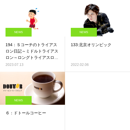
NEWS
NEWS
194：Ｓコーチのトライアス
133:北京オリンピック
ロン日記～ミドルトライアス
ロン～ロングトライアスロン
編～その➁
2023.07.13
2022.02.06
NEWS
６：ドトールコーヒー