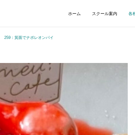
ホーム
スクール案内
各
259：箕面でナポレオンパイ
ジュニアスクール
初心者スクー
NEWS
NEWS
258：最高の居酒屋さんス
257：「ゾーン」を知らず
タンドツマミグイ
に攻撃していませんか？
レンタルコート