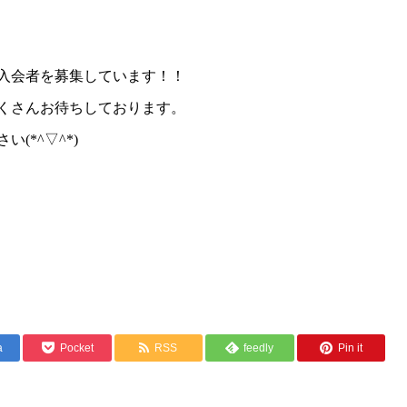
入会者を募集しています！！
くさんお待ちしております。
(*^▽^*)
a
Pocket
RSS
feedly
Pin it