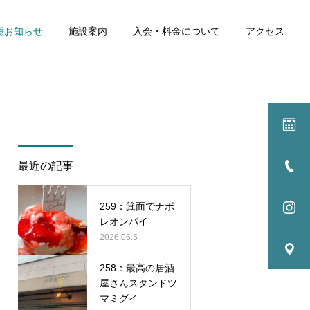
種お知らせ
施設案内
入会・料金について
アクセス
詳細を見る
ル
イベント
最近の記事
NEWS
NEWS
259：箕面でナポ
256：試合を見る中での観
255:最高の居酒屋さん 肉
レオンパイ
点
料理PINE
2026.06.5
258：最高の居酒
屋さんスタンドツ
マミグイ