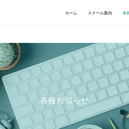
ホーム
スクール案内
各
ジュニアスクール
初心者スクー
NEWS
NEWS
258：最高の居酒屋さんス
257：「ゾーン」を知らず
タンドツマミグイ
に攻撃していませんか？
各種お知らせ
レンタルコート