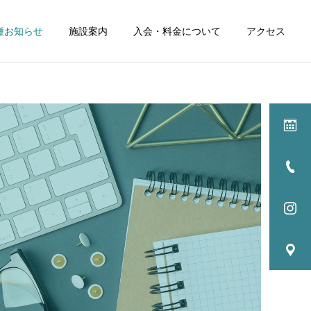
種お知らせ
施設案内
入会・料金について
アクセス
詳細を見る
ル
イベント
NEWS
NEWS
256：試合を見る中での観
255:最高の居酒屋さん 肉
点
料理PINE