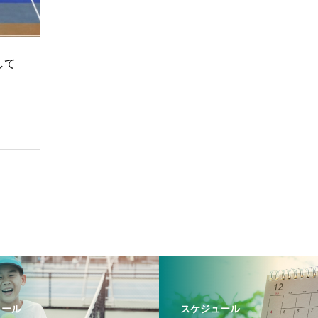
して
クール
スケジュール