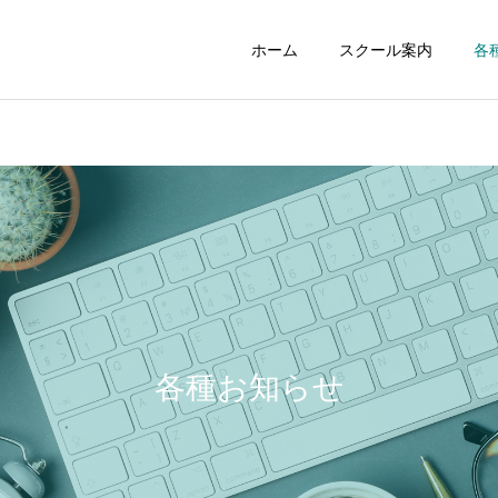
ホーム
スクール案内
各
ジュニアスクール
初心者スクー
NEWS
NEWS
258：最高の居酒屋さんス
257：「ゾーン」を知らず
タンドツマミグイ
に攻撃していませんか？
各種お知らせ
レンタルコート