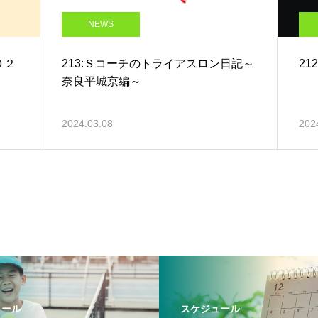
NEWS
０２
213:Ｓコーチのトライアスロン日記～
2
奈良平城京編～
2024.03.08
202
クール
スケジュール