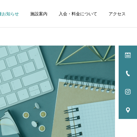
種お知らせ
施設案内
入会・料金について
アクセス
詳細を見る
ル
イベント
NEWS
NEWS
256：試合を見る中での観
255:最高の居酒屋さん 肉
点
料理PINE