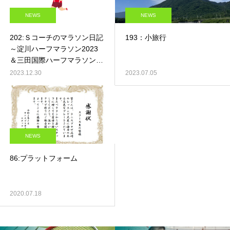
NEWS
NEWS
202:Ｓコーチのマラソン日記
193：小旅行
～淀川ハーフマラソン2023
＆三田国際ハーフマラソン＆
HAT神戸クリスマスランニン
2023.12.30
2023.07.05
グフェスタ～
NEWS
86:プラットフォーム
2020.07.18