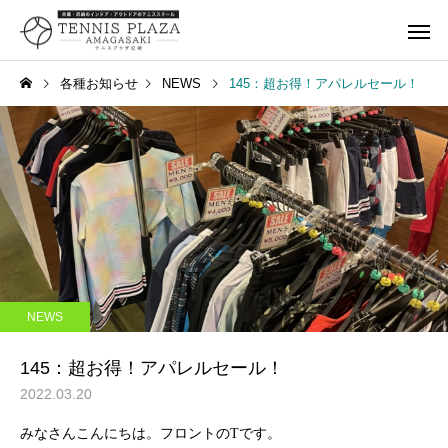
各種お知らせ
NEWS
145：超お得！アパレルセール！
一般スクール
ジュニアス
キャンペーン
NEWS
259：箕面でナポレオンパ
258：最高の居酒屋さ
NEWS
イ
タンドツマミグイ
キャンペーン
レンタルコ
145：超お得！アパレルセール！
2022.03.20
みなさんこんにちは。フロントのTです。