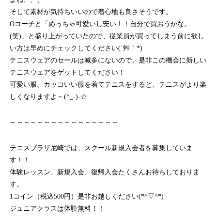
そして素材が気持ちいいので着心地も良さそうです。
Oコーチと「めっちゃ可愛いし安い！！自分で買おうかな。
(笑)」と盛り上がっていたので、従業員が買ってしまう前に欲し
い方は早めにチェックしてください(´艸｀*)
テニスウェアのセールは滅多にないので、是非この機会に新しい
テニスウェアをゲットしてください！
可愛い服、カッコいい服を着てテニスをすると、テニスがより楽
しくなりますよ～(^_-)-☆
～～～～～～～～～～～～～～～～
テニスプラザ尼崎では、スクール新規入会者を募集していま
す！！
体験レッスン、新規入会、復帰入会たくさんお待ちしておりま
す。
1コイン（税込500円）是非お越しください(*^▽^*)
ジュニアクラスは体験無料！！