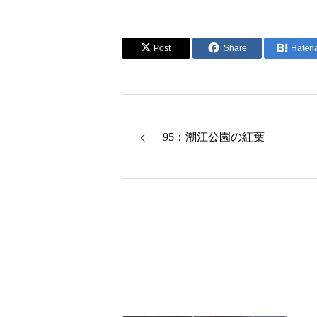
Post
Share
Haten
95：潮江公園の紅葉