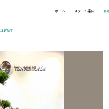
ホーム
スクール案内
各
：謹賀新年
ジュニアスクール
初心者スクー
NEWS
NEWS
258：最高の居酒屋さんス
257：「ゾーン」を知らず
タンドツマミグイ
に攻撃していませんか？
レンタルコート