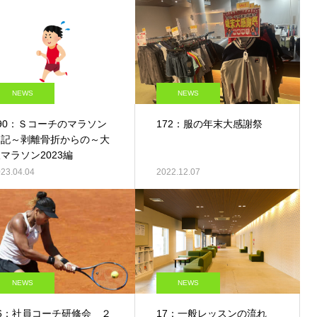
NEWS
NEWS
90：Ｓコーチのマラソン
172：服の年末大感謝祭
日記～剥離骨折からの～大
マラソン2023編
23.04.04
2022.12.07
NEWS
NEWS
36：社員コーチ研修会 ２
17：一般レッスンの流れ