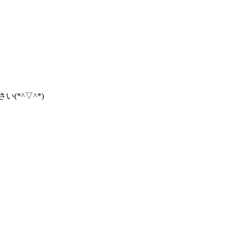
(*^▽^*)