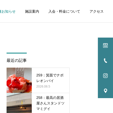
種お知らせ
施設案内
入会・料金について
アクセス
詳細を見る
ル
イベント
最近の記事
NEWS
NEWS
259：箕面でナポ
256：試合を見る中での観
255:最高の居酒屋さん 肉
レオンパイ
点
料理PINE
2026.06.5
258：最高の居酒
屋さんスタンドツ
マミグイ