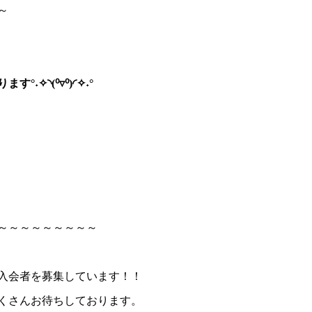
～
✧◝(⁰▿⁰)◜✧˖°
～～～～～～～～～
入会者を募集しています！！
くさんお待ちしております。