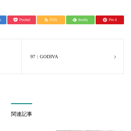
a
Pocket
RSS
feedly
Pin it
97：GODIVA
関連記事