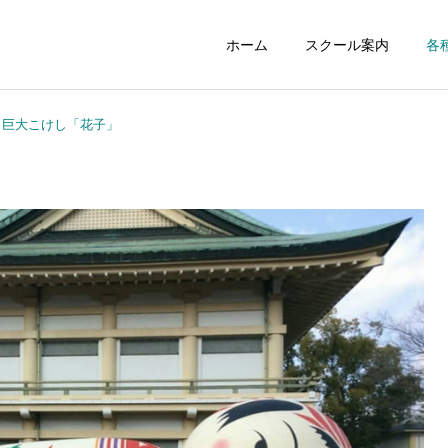
ホーム
スクール案内
各
：巨大こけし「花子」
ジュニアスクール
初心者スクー
NEWS
NEWS
258：最高の居酒屋さんス
257：「ゾーン」を知らず
タンドツマミグイ
に攻撃していませんか？
レンタルコート