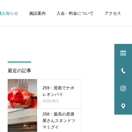
種お知らせ
施設案内
入会・料金について
アクセス
詳細を見る
ル
イベント
最近の記事
NEWS
NEWS
259：箕面でナポ
256：試合を見る中での観
255:最高の居酒屋さん 肉
レオンパイ
点
料理PINE
2026.06.5
258：最高の居酒
屋さんスタンドツ
マミグイ