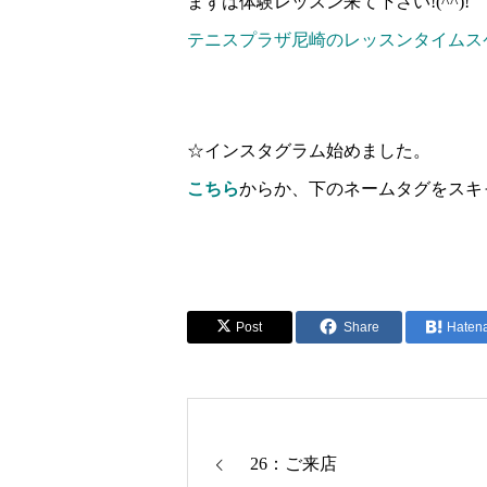
まずは体験レッスン来て下さい!(^^)!
テニスプラザ尼崎のレッスンタイムス
☆インスタグラム始めました。
こちら
からか、下のネームタグをスキ
Post
Share
Haten
26：ご来店