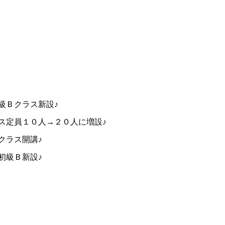
級Ｂクラス新設♪
ス定員１０人→２０人に増設♪
クラス開講♪
初級Ｂ新設♪