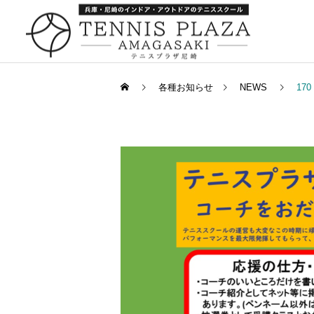
各種お知らせ
NEWS
17
一般スクール
キャンペーン
キャンペーン
252：引っ越し
259：箕面でナポレオンパ
イ
キャンペーン