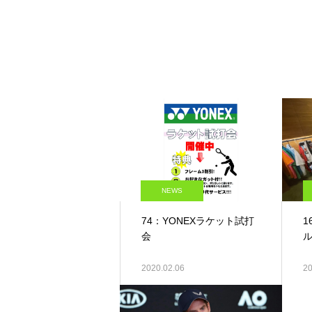
NEWS
74：YONEXラケット試打
1
会
2020.02.06
20