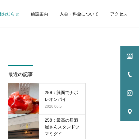
種お知らせ
施設案内
入会・料金について
アクセス
詳細を見る
ル
イベント
最近の記事
NEWS
NEWS
259：箕面でナポ
256：試合を見る中での観
255:最高の居酒屋さん 肉
レオンパイ
点
料理PINE
2026.06.5
258：最高の居酒
屋さんスタンドツ
マミグイ