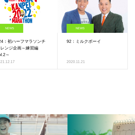
NEWS
NEWS
24：初ハーフマラソンチ
92：ミルクボーイ
ャレンジ企画～練習編
ol.2～
21.12.17
2020.11.21