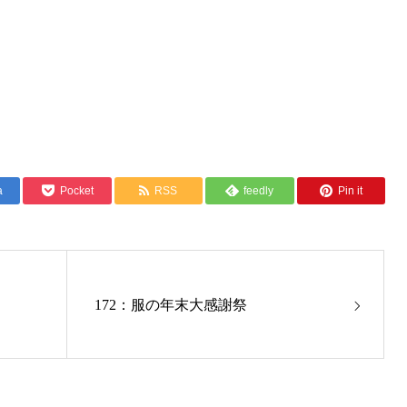
a
Pocket
RSS
feedly
Pin it
172：服の年末大感謝祭