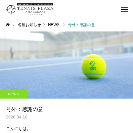
各種お知らせ
NEWS
号外：感謝の意
一般スクール
ジュニアス
キャンペーン
NEWS
259：箕面でナポレオンパ
258：最高の居酒屋さ
NEWS
イ
タンドツマミグイ
キャンペーン
レンタルコ
号外：感謝の意
2020.04.16
こんにちは。