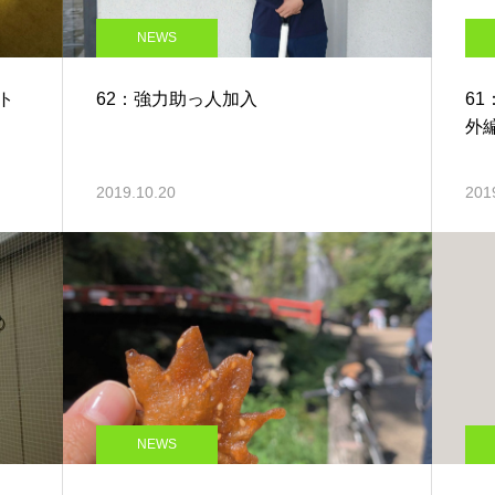
NEWS
ト
62：強力助っ人加入
6
外
2019.10.20
201
NEWS