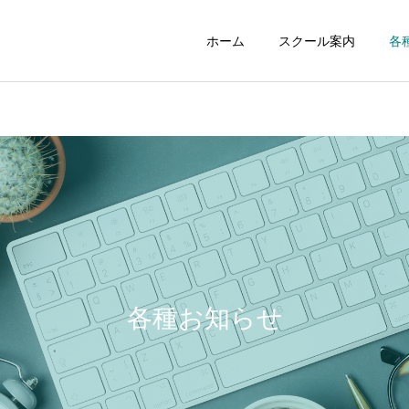
ホーム
スクール案内
各
ジュニアスクール
初心者スクー
NEWS
NEWS
258：最高の居酒屋さんス
257：「ゾーン」を知らず
タンドツマミグイ
に攻撃していませんか？
各種お知らせ
レンタルコート