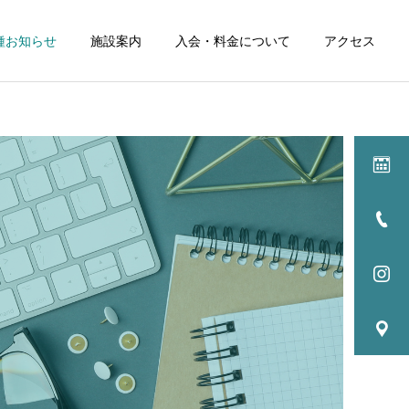
種お知らせ
施設案内
入会・料金について
アクセス
詳細を見る
ル
イベント
NEWS
NEWS
256：試合を見る中での観
255:最高の居酒屋さん 肉
点
料理PINE